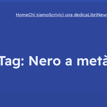
Home
Chi siamo
Scrivici una dedica
Libri
News
Tag:
Nero a met