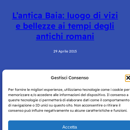
L’antica Baia: luogo di vizi
e bellezze ai tempi degli
antichi romani
29 Aprile 2015
Gestisci Consenso
Per fornire le migliori esperienze, utilizziamo tecnologie come i cookie per
memorizzare e/o accedere alle informazioni del dispositivo. Il consenso a
queste tecnologie ci permetterà di elaborare dati come il comportamento
di navigazione o ID unici su questo sito. Non acconsentire o ritirare il
Storie di Napoli è una testata registrata presso il tribunale di
consenso può influire negativamente su alcune caratteristiche e funzioni.
Napoli con autorizzazione numero 38 del 25/9/2019.
Tutte le immagini e i contenuti su questo sito sono forniti
per mero scopo didattico e informativo.
Privacy
Accetta
Tutti i diritti riservati, ogni tentativo di copia sarà
Policy