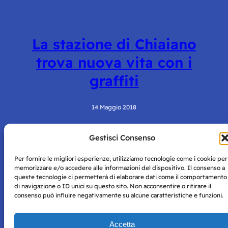
La stazione di Chiaiano
trova nuova vita con i
graffiti
14 Maggio 2018
Gestisci Consenso
Per fornire le migliori esperienze, utilizziamo tecnologie come i cookie per
memorizzare e/o accedere alle informazioni del dispositivo. Il consenso a
queste tecnologie ci permetterà di elaborare dati come il comportamento
di navigazione o ID unici su questo sito. Non acconsentire o ritirare il
consenso può influire negativamente su alcune caratteristiche e funzioni.
Storie di Napoli è una testata registrata presso il tribunale di
Napoli con autorizzazione numero 38 del 25/9/2019.
Tutte le immagini e i contenuti su questo sito sono forniti
Accetta