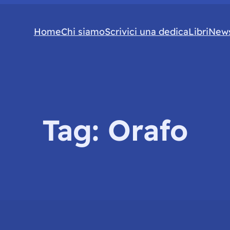
Home
Chi siamo
Scrivici una dedica
Libri
News
Tag:
Orafo