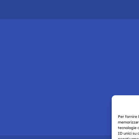
Per fornire 
memorizzare
tecnologie 
ID unici su 
negativament