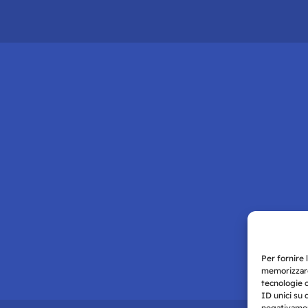
Per fornire 
memorizzare
tecnologie 
ID unici su 
negativament