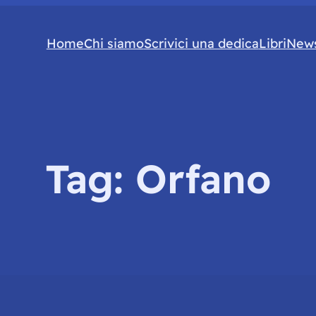
Home
Chi siamo
Scrivici una dedica
Libri
News
Tag:
Orfano