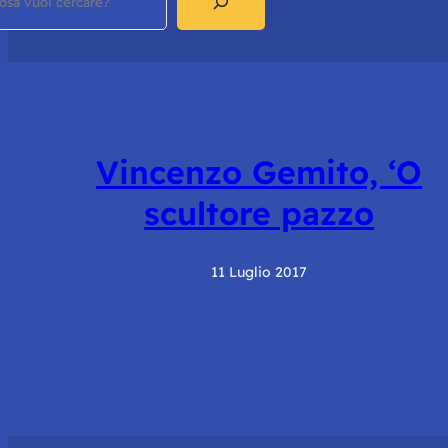
Vincenzo Gemito, ‘O
scultore pazzo
11 Luglio 2017