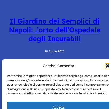
Il Giardino dei Semplici di
Napoli: l’orto dell’Ospedale
degli Incurabili
18 Aprile 2023
Gestisci Consenso
Per fornire le migliori esperienze, utilizziamo tecnologie come i cookie per
memorizzare e/o accedere alle informazioni del dispositivo. Il consenso a
queste tecnologie ci permetterà di elaborare dati come il comportamento
di navigazione o ID unici su questo sito. Non acconsentire o ritirare il
consenso può influire negativamente su alcune caratteristiche e funzioni.
Storie di Napoli è una testata registrata presso il tribunale di
Napoli con autorizzazione numero 38 del 25/9/2019.
Tutte le immagini e i contenuti su questo sito sono forniti
Accetta