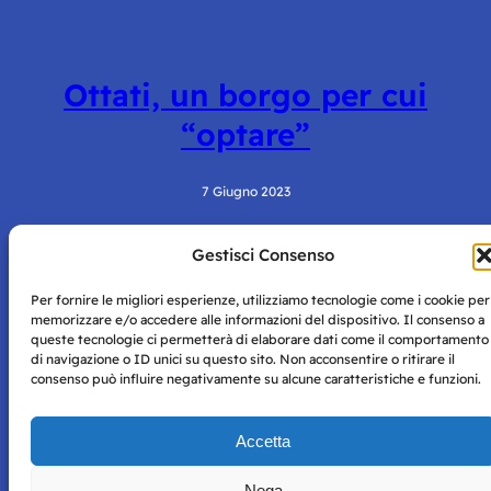
Ottati, un borgo per cui
“optare”
7 Giugno 2023
Gestisci Consenso
Per fornire le migliori esperienze, utilizziamo tecnologie come i cookie per
memorizzare e/o accedere alle informazioni del dispositivo. Il consenso a
queste tecnologie ci permetterà di elaborare dati come il comportamento
di navigazione o ID unici su questo sito. Non acconsentire o ritirare il
consenso può influire negativamente su alcune caratteristiche e funzioni.
Storie di Napoli è una testata registrata presso il tribunale di
Napoli con autorizzazione numero 38 del 25/9/2019.
Tutte le immagini e i contenuti su questo sito sono forniti
Accetta
per mero scopo didattico e informativo.
Privacy
Tutti i diritti riservati, ogni tentativo di copia sarà
Policy
Nega