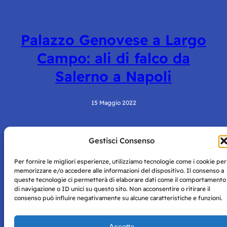
Palazzo Genovese a Largo
Campo: ali di falco da
Salerno a Napoli
15 Maggio 2022
Gestisci Consenso
Per fornire le migliori esperienze, utilizziamo tecnologie come i cookie per
memorizzare e/o accedere alle informazioni del dispositivo. Il consenso a
queste tecnologie ci permetterà di elaborare dati come il comportamento
di navigazione o ID unici su questo sito. Non acconsentire o ritirare il
Storie di Napoli è una testata registrata presso il tribunale di
consenso può influire negativamente su alcune caratteristiche e funzioni.
Napoli con autorizzazione numero 38 del 25/9/2019.
Tutte le immagini e i contenuti su questo sito sono forniti
Accetta
per mero scopo didattico e informativo.
Privacy