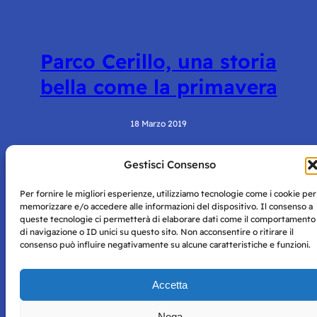
Parco Cerillo, una storia
bella come la primavera
18 Marzo 2019
Gestisci Consenso
Per fornire le migliori esperienze, utilizziamo tecnologie come i cookie per
memorizzare e/o accedere alle informazioni del dispositivo. Il consenso a
queste tecnologie ci permetterà di elaborare dati come il comportamento
di navigazione o ID unici su questo sito. Non acconsentire o ritirare il
consenso può influire negativamente su alcune caratteristiche e funzioni.
Storie di Napoli è una testata registrata presso il tribunale di
Napoli con autorizzazione numero 38 del 25/9/2019.
Tutte le immagini e i contenuti su questo sito sono forniti
Accetta
per mero scopo didattico e informativo.
Privacy
Tutti i diritti riservati, ogni tentativo di copia sarà
Policy
Nega