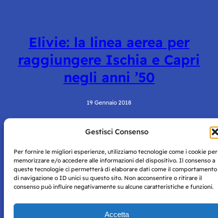
Elivie: la linea aerea per
raggiungere Ischia e Capri
negli anni ’50
19 Gennaio 2018
Gestisci Consenso
Per fornire le migliori esperienze, utilizziamo tecnologie come i cookie per
memorizzare e/o accedere alle informazioni del dispositivo. Il consenso a
queste tecnologie ci permetterà di elaborare dati come il comportamento
di navigazione o ID unici su questo sito. Non acconsentire o ritirare il
consenso può influire negativamente su alcune caratteristiche e funzioni.
Storie di Napoli è una testata registrata presso il tribunale di
Napoli con autorizzazione numero 38 del 25/9/2019.
Tutte le immagini e i contenuti su questo sito sono forniti
Accetta