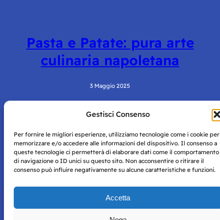
Pasta e Patate: pura arte
culinaria napoletana
3 Maggio 2025
Gestisci Consenso
Per fornire le migliori esperienze, utilizziamo tecnologie come i cookie per
memorizzare e/o accedere alle informazioni del dispositivo. Il consenso a
queste tecnologie ci permetterà di elaborare dati come il comportamento
di navigazione o ID unici su questo sito. Non acconsentire o ritirare il
consenso può influire negativamente su alcune caratteristiche e funzioni.
Storie di Napoli è una testata registrata presso il tribunale di
Napoli con autorizzazione numero 38 del 25/9/2019.
Tutte le immagini e i contenuti su questo sito sono forniti
Accetta
per mero scopo didattico e informativo.
Privacy
Tutti i diritti riservati, ogni tentativo di copia sarà
Policy
Nega