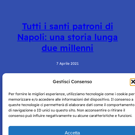
Tutti i santi patroni di
Napoli: una storia lunga
due millenni
7 Aprile 2021
Gestisci Consenso
Per fornire le migliori esperienze, utilizziamo tecnologie come i cookie per
memorizzare e/o accedere alle informazioni del dispositivo. Il consenso a
queste tecnologie ci permetterà di elaborare dati come il comportamento
di navigazione o ID unici su questo sito. Non acconsentire o ritirare il
consenso può influire negativamente su alcune caratteristiche e funzioni.
Storie di Napoli è una testata registrata presso il tribunale di
Napoli con autorizzazione numero 38 del 25/9/2019.
Tutte le immagini e i contenuti su questo sito sono forniti
Accetta