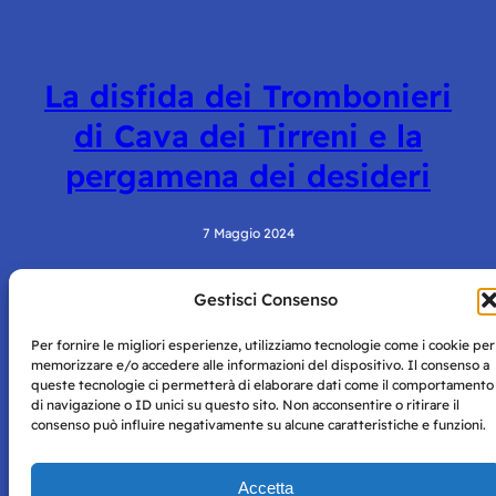
La disfida dei Trombonieri
di Cava dei Tirreni e la
pergamena dei desideri
7 Maggio 2024
Gestisci Consenso
Per fornire le migliori esperienze, utilizziamo tecnologie come i cookie per
memorizzare e/o accedere alle informazioni del dispositivo. Il consenso a
queste tecnologie ci permetterà di elaborare dati come il comportamento
di navigazione o ID unici su questo sito. Non acconsentire o ritirare il
consenso può influire negativamente su alcune caratteristiche e funzioni.
Storie di Napoli è una testata registrata presso il tribunale di
Napoli con autorizzazione numero 38 del 25/9/2019.
Tutte le immagini e i contenuti su questo sito sono forniti
Accetta