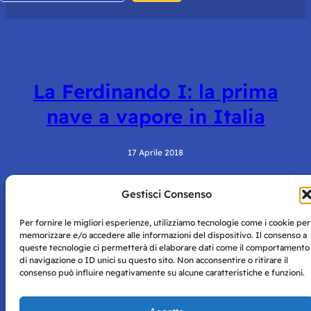
La Ferdinando I: la prima
nave a vapore in Italia
17 Aprile 2018
Gestisci Consenso
Per fornire le migliori esperienze, utilizziamo tecnologie come i cookie per
memorizzare e/o accedere alle informazioni del dispositivo. Il consenso a
queste tecnologie ci permetterà di elaborare dati come il comportamento
di navigazione o ID unici su questo sito. Non acconsentire o ritirare il
consenso può influire negativamente su alcune caratteristiche e funzioni.
Storie di Napoli è una testata registrata presso il tribunale di
Napoli con autorizzazione numero 38 del 25/9/2019.
Tutte le immagini e i contenuti su questo sito sono forniti