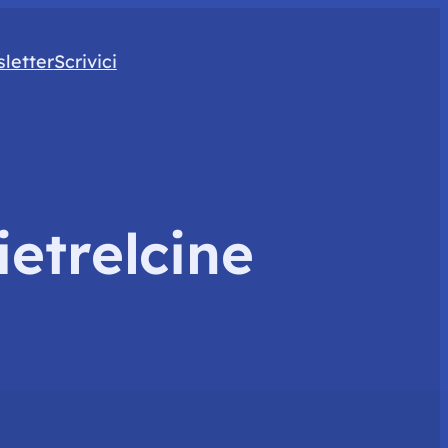
letter
Scrivici
ietrelcine