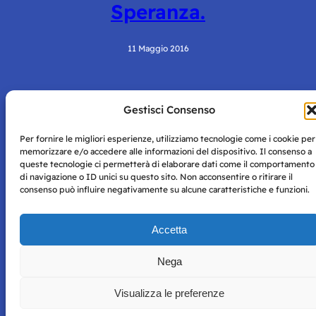
Speranza.
11 Maggio 2016
Gestisci Consenso
Per fornire le migliori esperienze, utilizziamo tecnologie come i cookie per
memorizzare e/o accedere alle informazioni del dispositivo. Il consenso a
queste tecnologie ci permetterà di elaborare dati come il comportamento
di navigazione o ID unici su questo sito. Non acconsentire o ritirare il
Storie di Napoli è una testata registrata presso il tribunale di
consenso può influire negativamente su alcune caratteristiche e funzioni.
Napoli con autorizzazione numero 38 del 25/9/2019.
Tutte le immagini e i contenuti su questo sito sono forniti
per mero scopo didattico e informativo.
Privacy
Accetta
Tutti i diritti riservati, ogni tentativo di copia sarà
Policy
perseguito secondo i termini di legge. Si nega l’utilizzo delle
Nega
informazioni in questo sito web per addestramento AI e
qualsiasi altro tipo di prodotto informatico.
Visualizza le preferenze