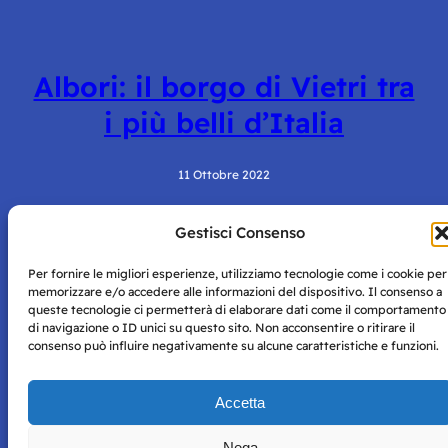
Albori: il borgo di Vietri tra
i più belli d’Italia
11 Ottobre 2022
Gestisci Consenso
Per fornire le migliori esperienze, utilizziamo tecnologie come i cookie per
memorizzare e/o accedere alle informazioni del dispositivo. Il consenso a
queste tecnologie ci permetterà di elaborare dati come il comportamento
di navigazione o ID unici su questo sito. Non acconsentire o ritirare il
consenso può influire negativamente su alcune caratteristiche e funzioni.
Storie di Napoli è una testata registrata presso il tribunale di
Napoli con autorizzazione numero 38 del 25/9/2019.
Tutte le immagini e i contenuti su questo sito sono forniti
Accetta
per mero scopo didattico e informativo.
Privacy
Tutti i diritti riservati, ogni tentativo di copia sarà
Policy
Nega