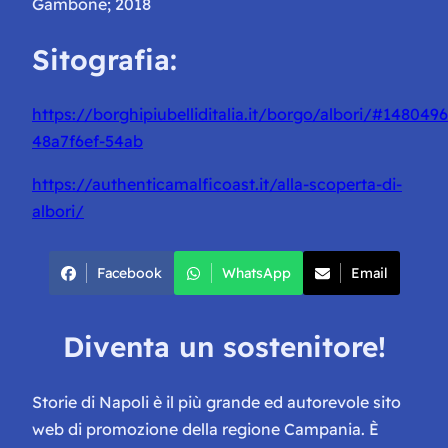
Gambone; 2018
Sitografia:
https://borghipiubelliditalia.it/borgo/albori/#148049
48a7f6ef-54ab
https://authenticamalficoast.it/alla-scoperta-di-
albori/
Facebook
WhatsApp
Email
Diventa un sostenitore!
Storie di Napoli è il più grande ed autorevole sito
web di promozione della regione Campania. È