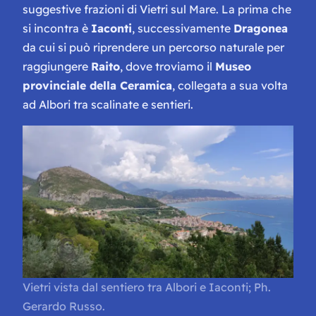
suggestive frazioni di Vietri sul Mare. La prima che
si incontra è
Iaconti
, successivamente
Dragonea
da cui si può riprendere un percorso naturale per
raggiungere
Raito
, dove troviamo il
Museo
provinciale della Ceramica
, collegata a sua volta
ad Albori tra scalinate e sentieri.
Vietri vista dal sentiero tra Albori e Iaconti; Ph.
Gerardo Russo.