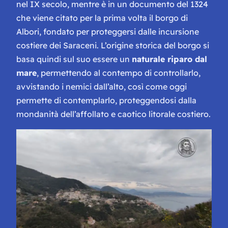
nel IX secolo, mentre è in un documento del 1324
che viene citato per la prima volta il borgo di
Albori, fondato per proteggersi dalle incursione
costiere dei Saraceni. L’origine storica del borgo si
basa quindi sul suo essere un
naturale riparo dal
mare
, permettendo al contempo di controllarlo,
avvistando i nemici dall’alto, così come oggi
permette di contemplarlo, proteggendosi dalla
mondanità dell’affollato e caotico litorale costiero.