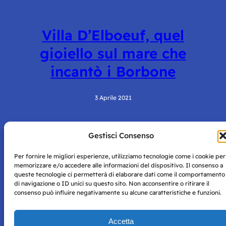
Villa D’Elboeuf, quel
gioiello sul mare che
incantò i Borbone
3 Aprile 2021
Gestisci Consenso
Per fornire le migliori esperienze, utilizziamo tecnologie come i cookie per
memorizzare e/o accedere alle informazioni del dispositivo. Il consenso a
queste tecnologie ci permetterà di elaborare dati come il comportamento
di navigazione o ID unici su questo sito. Non acconsentire o ritirare il
Storie di Napoli è una testata registrata presso il tribunale di
consenso può influire negativamente su alcune caratteristiche e funzioni.
Napoli con autorizzazione numero 38 del 25/9/2019.
Tutte le immagini e i contenuti su questo sito sono forniti
Accetta
per mero scopo didattico e informativo.
Privacy