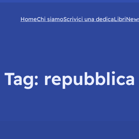
Home
Chi siamo
Scrivici una dedica
Libri
News
Tag:
repubblica