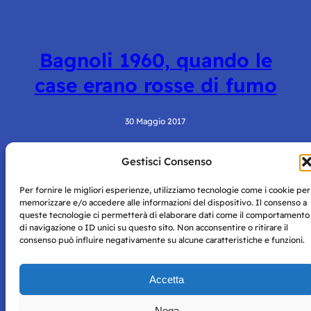
Bagnoli 1960, quando le
case erano rosse di fumo
30 Maggio 2017
Gestisci Consenso
Per fornire le migliori esperienze, utilizziamo tecnologie come i cookie per
memorizzare e/o accedere alle informazioni del dispositivo. Il consenso a
queste tecnologie ci permetterà di elaborare dati come il comportamento
di navigazione o ID unici su questo sito. Non acconsentire o ritirare il
consenso può influire negativamente su alcune caratteristiche e funzioni.
Storie di Napoli è una testata registrata presso il tribunale di
Napoli con autorizzazione numero 38 del 25/9/2019.
Tutte le immagini e i contenuti su questo sito sono forniti
Accetta
per mero scopo didattico e informativo.
Privacy
Tutti i diritti riservati, ogni tentativo di copia sarà
Policy
Nega