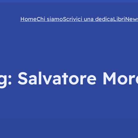
Home
Chi siamo
Scrivici una dedica
Libri
News
g:
Salvatore More