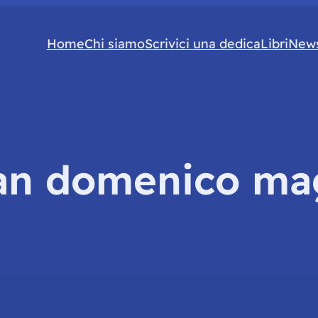
Home
Chi siamo
Scrivici una dedica
Libri
News
an domenico ma