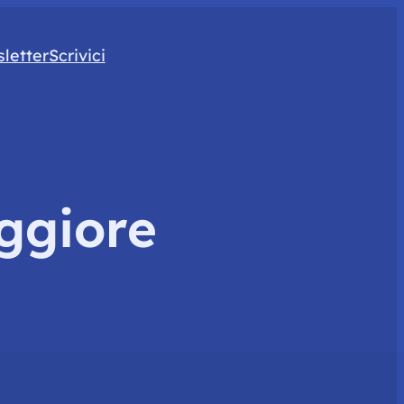
letter
Scrivici
ggiore