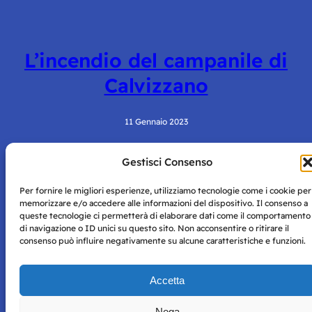
L’incendio del campanile di
Calvizzano
11 Gennaio 2023
Gestisci Consenso
Per fornire le migliori esperienze, utilizziamo tecnologie come i cookie per
memorizzare e/o accedere alle informazioni del dispositivo. Il consenso a
queste tecnologie ci permetterà di elaborare dati come il comportamento
di navigazione o ID unici su questo sito. Non acconsentire o ritirare il
consenso può influire negativamente su alcune caratteristiche e funzioni.
Storie di Napoli è una testata registrata presso il tribunale di
Napoli con autorizzazione numero 38 del 25/9/2019.
Tutte le immagini e i contenuti su questo sito sono forniti
Accetta
per mero scopo didattico e informativo.
Privacy
Tutti i diritti riservati, ogni tentativo di copia sarà
Policy
Nega