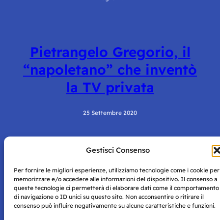
Pietrangelo Gregorio, il
“napoletano” che inventò
la TV privata
25 Settembre 2020
Gestisci Consenso
Per fornire le migliori esperienze, utilizziamo tecnologie come i cookie per
memorizzare e/o accedere alle informazioni del dispositivo. Il consenso a
queste tecnologie ci permetterà di elaborare dati come il comportamento
di navigazione o ID unici su questo sito. Non acconsentire o ritirare il
Storie di Napoli è una testata registrata presso il tribunale di
consenso può influire negativamente su alcune caratteristiche e funzioni.
Napoli con autorizzazione numero 38 del 25/9/2019.