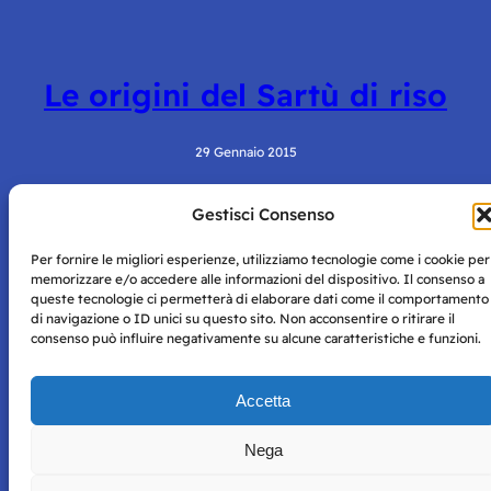
Le origini del Sartù di riso
29 Gennaio 2015
Gestisci Consenso
Per fornire le migliori esperienze, utilizziamo tecnologie come i cookie per
memorizzare e/o accedere alle informazioni del dispositivo. Il consenso a
queste tecnologie ci permetterà di elaborare dati come il comportamento
di navigazione o ID unici su questo sito. Non acconsentire o ritirare il
consenso può influire negativamente su alcune caratteristiche e funzioni.
Storie di Napoli è una testata registrata presso il tribunale di
Napoli con autorizzazione numero 38 del 25/9/2019.
Tutte le immagini e i contenuti su questo sito sono forniti
Accetta
per mero scopo didattico e informativo.
Privacy
Tutti i diritti riservati, ogni tentativo di copia sarà
Policy
Nega
perseguito secondo i termini di legge. Si nega l’utilizzo delle
informazioni in questo sito web per addestramento AI e