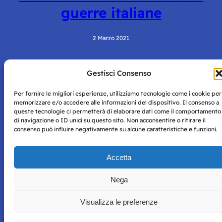
guerre italiane
2 Marzo 2021
Gestisci Consenso
Per fornire le migliori esperienze, utilizziamo tecnologie come i cookie per
memorizzare e/o accedere alle informazioni del dispositivo. Il consenso a
queste tecnologie ci permetterà di elaborare dati come il comportamento
di navigazione o ID unici su questo sito. Non acconsentire o ritirare il
consenso può influire negativamente su alcune caratteristiche e funzioni.
Storie di Napoli è una testata registrata presso il tribunale di
Napoli con autorizzazione numero 38 del 25/9/2019.
Tutte le immagini e i contenuti su questo sito sono forniti
Accetta
per mero scopo didattico e informativo.
Privacy
Tutti i diritti riservati, ogni tentativo di copia sarà
Policy
perseguito secondo i termini di legge. Si nega l’utilizzo delle
Nega
informazioni in questo sito web per addestramento AI e
qualsiasi altro tipo di prodotto informatico.
Visualizza le preferenze