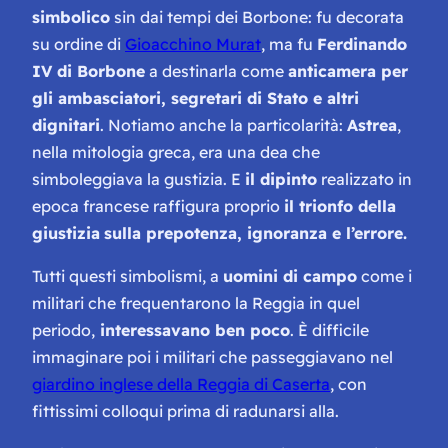
simbolico
sin dai tempi dei Borbone: fu decorata
su ordine di
Gioacchino Murat
, ma fu
Ferdinando
IV di Borbone
a destinarla come
anticamera per
gli ambasciatori, segretari di Stato e altri
dignitari
. Notiamo anche la particolarità:
Astrea
,
nella mitologia greca, era una dea che
simboleggiava la gustizia. E
il dipinto
realizzato in
epoca francese raffigura proprio
il trionfo della
giustizia
sulla prepotenza, ignoranza e l’errore.
Tutti questi simbolismi, a
uomini di campo
come i
militari che frequentarono la Reggia in quel
periodo,
interessavano ben poco
. È difficile
immaginare poi i militari che passeggiavano nel
giardino inglese della Reggia di Caserta
, con
fittissimi colloqui prima di radunarsi alla.