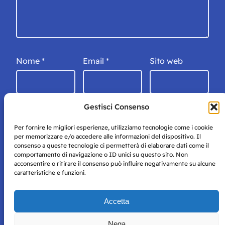
Nome
*
Email
*
Sito web
Gestisci Consenso
Per fornire le migliori esperienze, utilizziamo tecnologie come i cookie
per memorizzare e/o accedere alle informazioni del dispositivo. Il
consenso a queste tecnologie ci permetterà di elaborare dati come il
comportamento di navigazione o ID unici su questo sito. Non
acconsentire o ritirare il consenso può influire negativamente su alcune
caratteristiche e funzioni.
Storie di Napoli è una testata registrata presso il tribunale di
Accetta
Napoli con autorizzazione numero 38 del 25/9/2019.
Tutte le immagini e i contenuti su questo sito sono forniti
Nega