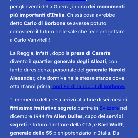
per gli eventi della Guerra, in uno
dei monumenti
più importanti d’Italia.
Chissà cosa avrebbe
detto
Carlo di Borbone
se avesse potuto
conoscere il futuro delle sale che fece progettare
a Carlo Vanvitelli!
La Reggia, infatti, dopo la
presa di Caserta
diventò il
quartier generale degli Alleati
, con
tanto di residenza personale del
generale Harold
Alexander,
che dormiva nelle stesse stanze dove
ottant’anni prima
morì Ferdinando II di Borbone.
Il momento della resa arrivò alla fine di sei mesi di
fittissime trattative segrete
partite in
Svizzera
nel
dicembre 1944 fra
Allen Dulles
, capo dei
servizi
segreti
e futuro direttore della CIA, e
Karl Wolff
,
generale delle SS
plenipotenziario in Italia. Da