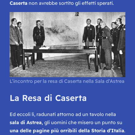
Caserta
non avrebbe sortito gli effetti sperati.
L’incontro per la resa di Caserta nella Sala d’Astrea
La Resa di Caserta
Ed eccoli lì, radunati attorno ad un tavolo nella
sala di Astrea,
gli uomini che misero un punto su
una delle pagine più orribili della Storia d’Italia
.