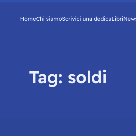
Home
Chi siamo
Scrivici una dedica
Libri
News
Tag:
soldi