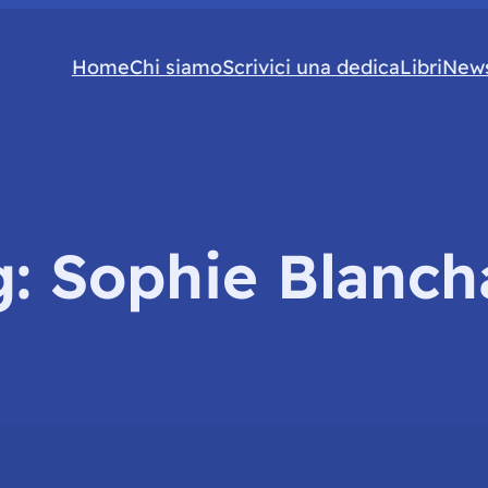
Home
Chi siamo
Scrivici una dedica
Libri
News
g:
Sophie Blanch