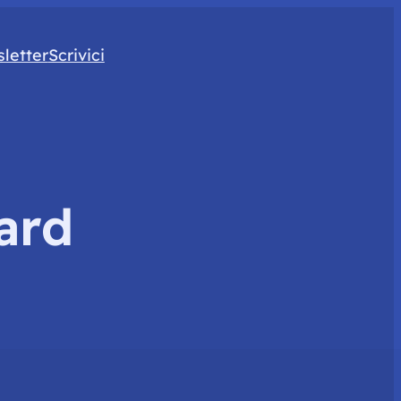
letter
Scrivici
ard