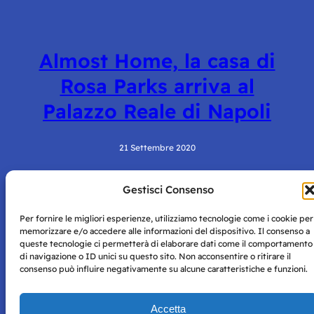
Almost Home, la casa di
Rosa Parks arriva al
Palazzo Reale di Napoli
21 Settembre 2020
Gestisci Consenso
Per fornire le migliori esperienze, utilizziamo tecnologie come i cookie per
memorizzare e/o accedere alle informazioni del dispositivo. Il consenso a
queste tecnologie ci permetterà di elaborare dati come il comportamento
di navigazione o ID unici su questo sito. Non acconsentire o ritirare il
consenso può influire negativamente su alcune caratteristiche e funzioni.
Storie di Napoli è una testata registrata presso il tribunale di
Napoli con autorizzazione numero 38 del 25/9/2019.
Tutte le immagini e i contenuti su questo sito sono forniti
Accetta