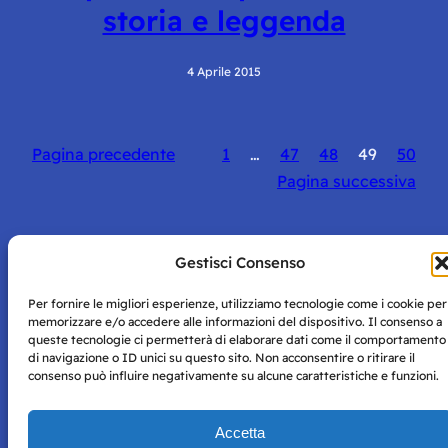
storia e leggenda
4 Aprile 2015
Pagina precedente
1
…
47
48
49
50
Pagina successiva
Gestisci Consenso
Per fornire le migliori esperienze, utilizziamo tecnologie come i cookie per
Storie di Napoli è una testata registrata presso il tribunale di
memorizzare e/o accedere alle informazioni del dispositivo. Il consenso a
Napoli con autorizzazione numero 38 del 25/9/2019.
queste tecnologie ci permetterà di elaborare dati come il comportamento
Tutte le immagini e i contenuti su questo sito sono forniti
di navigazione o ID unici su questo sito. Non acconsentire o ritirare il
per mero scopo didattico e informativo.
Privacy
consenso può influire negativamente su alcune caratteristiche e funzioni.
Tutti i diritti riservati, ogni tentativo di copia sarà
Policy
perseguito secondo i termini di legge. Si nega l’utilizzo delle
informazioni in questo sito web per addestramento AI e
Accetta
qualsiasi altro tipo di prodotto informatico.