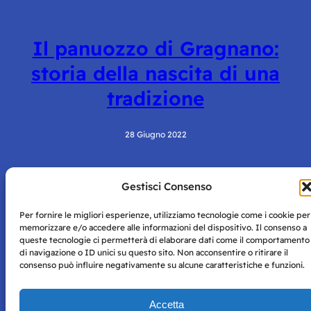
Il panuozzo di Gragnano:
storia della nascita di una
tradizione
28 Giugno 2022
Gestisci Consenso
Per fornire le migliori esperienze, utilizziamo tecnologie come i cookie per
memorizzare e/o accedere alle informazioni del dispositivo. Il consenso a
queste tecnologie ci permetterà di elaborare dati come il comportamento
di navigazione o ID unici su questo sito. Non acconsentire o ritirare il
Storie di Napoli è una testata registrata presso il tribunale di
consenso può influire negativamente su alcune caratteristiche e funzioni.
Napoli con autorizzazione numero 38 del 25/9/2019.
Tutte le immagini e i contenuti su questo sito sono forniti
Accetta
per mero scopo didattico e informativo.
Privacy