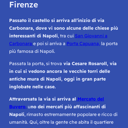
Firenze
Passato il castello si arriva all’inizio di via
Carbonara, dove vi sono alcune delle chiese più
interessanti di Napoli
, tra cui
San Giovanni a
Carbonara
e poi si arriva a
Porta Capuana,
la porta
più famosa di Napoli.
Passata la porta, si trova
via Cesare Rosaroll, via
in cui si vedono ancora le vecchie torri delle
antiche mura di Napoli, oggi in gran parte
inglobate nelle case.
Attraversata la via si arriva al
Mercato del
Buvero
,
u
no dei mercati più affascinanti di
Napoli
, rimasto estremamente popolare e ricco di
umanità. Qui, oltre la gente che abita il quartiere