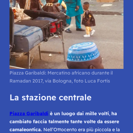
Piazza Garibaldi: Mercatino africano durante il
Ramadan 2017, via Bologna, foto Luca Fortis
La stazione centrale
Piazza Garibaldi
è un luogo dai mille volti
,
ha
cambiato faccia talmente tante volte da essere
camaleontica.
Nell’Ottocento era più piccola e la