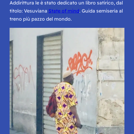
Addirittura le è stato dedicato un libro satirico, dal
titolo: Vesuviana
State of mind
. Guida semiseria al
treno più pazzo del mondo.