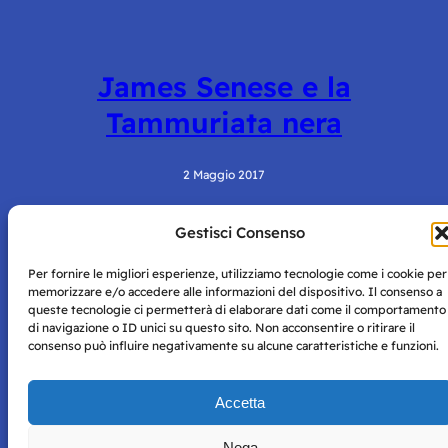
James Senese e la
Tammuriata nera
2 Maggio 2017
Gestisci Consenso
Per fornire le migliori esperienze, utilizziamo tecnologie come i cookie per
memorizzare e/o accedere alle informazioni del dispositivo. Il consenso a
queste tecnologie ci permetterà di elaborare dati come il comportamento
di navigazione o ID unici su questo sito. Non acconsentire o ritirare il
consenso può influire negativamente su alcune caratteristiche e funzioni.
Storie di Napoli è una testata registrata presso il tribunale di
Napoli con autorizzazione numero 38 del 25/9/2019.
Tutte le immagini e i contenuti su questo sito sono forniti
Accetta
per mero scopo didattico e informativo.
Privacy
Tutti i diritti riservati, ogni tentativo di copia sarà
Policy
Nega