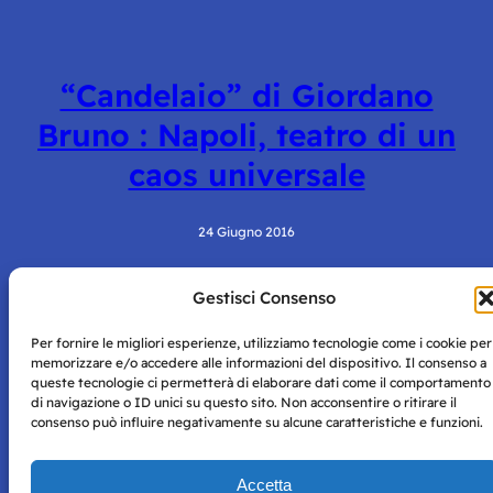
“Candelaio” di Giordano
Bruno : Napoli, teatro di un
caos universale
24 Giugno 2016
Gestisci Consenso
Per fornire le migliori esperienze, utilizziamo tecnologie come i cookie per
memorizzare e/o accedere alle informazioni del dispositivo. Il consenso a
queste tecnologie ci permetterà di elaborare dati come il comportamento
di navigazione o ID unici su questo sito. Non acconsentire o ritirare il
consenso può influire negativamente su alcune caratteristiche e funzioni.
Storie di Napoli è una testata registrata presso il tribunale di
Napoli con autorizzazione numero 38 del 25/9/2019.
Tutte le immagini e i contenuti su questo sito sono forniti
Accetta