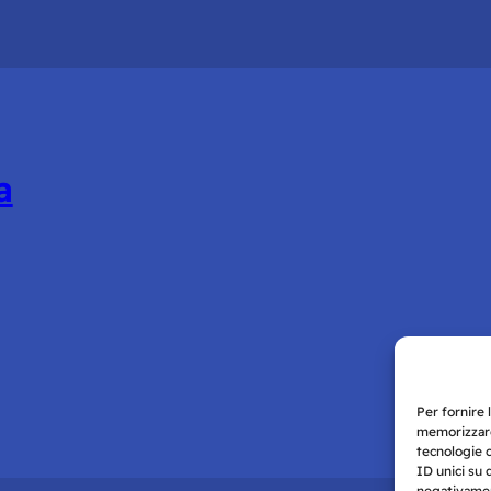
a
Per fornire 
memorizzare
tecnologie 
ID unici su 
negativament