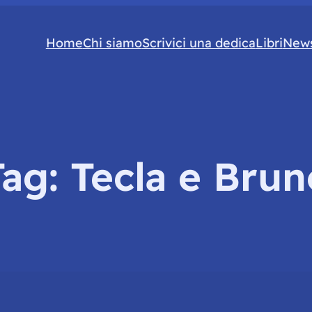
Home
Chi siamo
Scrivici una dedica
Libri
News
Tag:
Tecla e Brun