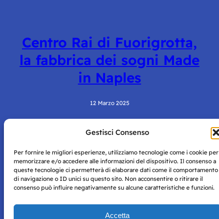
Centro Rai di Fuorigrotta,
la fabbrica dei sogni Made
in Naples
12 Marzo 2025
Gestisci Consenso
Per fornire le migliori esperienze, utilizziamo tecnologie come i cookie per
memorizzare e/o accedere alle informazioni del dispositivo. Il consenso a
queste tecnologie ci permetterà di elaborare dati come il comportamento
di navigazione o ID unici su questo sito. Non acconsentire o ritirare il
consenso può influire negativamente su alcune caratteristiche e funzioni.
Storie di Napoli è una testata registrata presso il tribunale di
Napoli con autorizzazione numero 38 del 25/9/2019.
Tutte le immagini e i contenuti su questo sito sono forniti
Accetta