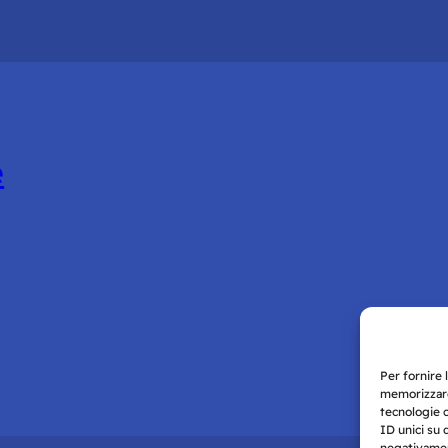
è
Per fornire 
memorizzare
tecnologie 
ID unici su 
negativament