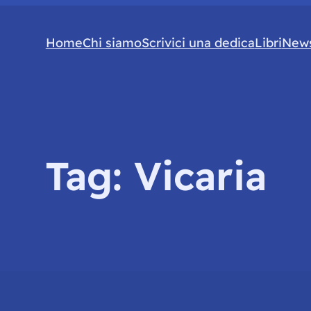
Home
Chi siamo
Scrivici una dedica
Libri
News
Tag:
Vicaria