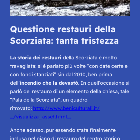
Questione restauri della
Scorziata: tanta tristezza
La storia dei restauri
della Scorziata è molto
travagliata: si è parlato più volte “con date certe e
con fondi stanziati” sin dal 2010, ben prima
dell’
incendio che la devastò.
In quell’occasione si
parlò del restauro di un elemento della chiesa, tale
“
Pala della Scorziata
“, un quadro
ritrovato:
http://www.beniculturali.it/
…/visualizza_asset.html….
Anche adesso, pur essendo stata finalmente
inclusa nel piano di restauro del centro storico,