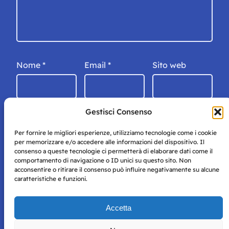
Nome
*
Email
*
Sito web
Gestisci Consenso
Per fornire le migliori esperienze, utilizziamo tecnologie come i cookie
per memorizzare e/o accedere alle informazioni del dispositivo. Il
consenso a queste tecnologie ci permetterà di elaborare dati come il
comportamento di navigazione o ID unici su questo sito. Non
acconsentire o ritirare il consenso può influire negativamente su alcune
caratteristiche e funzioni.
Storie di Napoli è una testata registrata presso il tribunale di
Accetta
Napoli con autorizzazione numero 38 del 25/9/2019.
Tutte le immagini e i contenuti su questo sito sono forniti