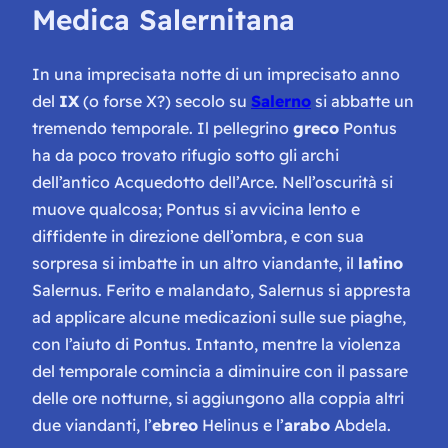
Medica Salernitana
In una imprecisata notte di un imprecisato anno
del
IX
(o forse X?) secolo su
Salerno
si abbatte un
tremendo temporale. Il pellegrino
greco
Pontus
ha da poco trovato rifugio sotto gli archi
dell’antico Acquedotto dell’Arce. Nell’oscurità si
muove qualcosa; Pontus si avvicina lento e
diffidente in direzione dell’ombra, e con sua
sorpresa si imbatte in un altro viandante, il
latino
Salernus. Ferito e malandato, Salernus si appresta
ad applicare alcune medicazioni sulle sue piaghe,
con l’aiuto di Pontus. Intanto, mentre la violenza
del temporale comincia a diminuire con il passare
delle ore notturne, si aggiungono alla coppia altri
due viandanti, l’
ebreo
Helinus e l’
arabo
Abdela.