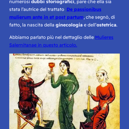
numerosi
dubbi storiografici
, pare che ella sia
stata l’autrice del trattato
De passionibus
mulierum ante in et post partum
, che segnò, di
fatto, la nascita della
ginecologia
e dell’
ostetrica
.
Abbiamo parlato più nel dettaglio delle
Mulieres
Salernitanae in questo articolo.