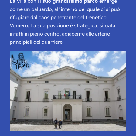
La Villa con
il suo grandissimo parco
emerge
come un baluardo, all’interno del quale ci si può
rifugiare dal caos penetrante del frenetico
Vomero. La sua posizione è strategica, situata
infatti in pieno centro, adiacente alle arterie
principiali del quartiere.