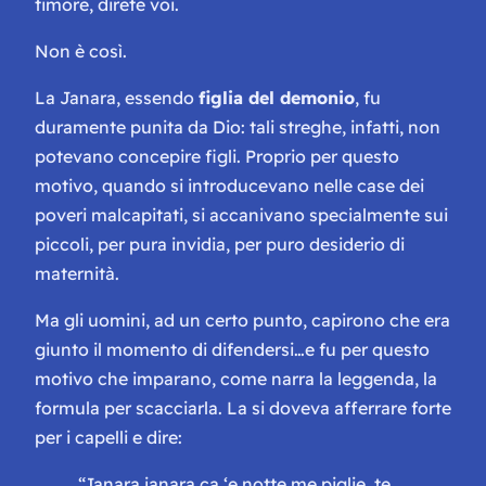
timore, direte voi.
Non è così.
La Janara, essendo
figlia del demonio
, fu
duramente punita da Dio: tali streghe, infatti, non
potevano concepire figli. Proprio per questo
motivo, quando si introducevano nelle case dei
poveri malcapitati, si accanivano specialmente sui
piccoli, per pura invidia, per puro desiderio di
maternità.
Ma gli uomini, ad un certo punto, capirono che era
giunto il momento di difendersi…e fu per questo
motivo che imparano, come narra la leggenda, la
formula per scacciarla. La si doveva afferrare forte
per i capelli e dire:
“Janara janara ca ‘e notte me piglie, te