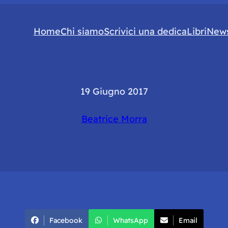
Home
Chi siamo
Scrivici una dedica
Libri
News
19 Giugno 2017
Beatrice Morra
Facebook
WhatsApp
Email