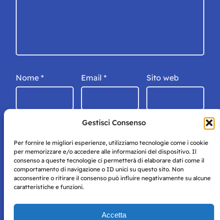
Nome
*
Email
*
Sito web
Gestisci Consenso
Per fornire le migliori esperienze, utilizziamo tecnologie come i cookie
per memorizzare e/o accedere alle informazioni del dispositivo. Il
consenso a queste tecnologie ci permetterà di elaborare dati come il
comportamento di navigazione o ID unici su questo sito. Non
acconsentire o ritirare il consenso può influire negativamente su alcune
caratteristiche e funzioni.
Storie di Napoli è una testata registrata presso il tribunale di
Accetta