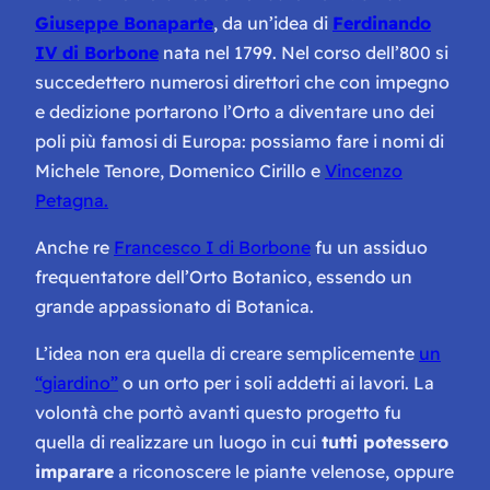
Giuseppe Bonaparte
, da un’idea di
Ferdinando
IV di Borbone
nata nel 1799. Nel corso dell’800 si
succedettero numerosi direttori che con impegno
e dedizione portarono l’Orto a diventare uno dei
poli più famosi di Europa: possiamo fare i nomi di
Michele Tenore, Domenico Cirillo e
Vincenzo
Petagna.
Anche re
Francesco I di Borbone
fu un assiduo
frequentatore dell’Orto Botanico, essendo un
grande appassionato di Botanica.
L’idea non era quella di creare semplicemente
un
“giardino”
o un orto per i soli addetti ai lavori. La
volontà che portò avanti questo progetto fu
quella di realizzare un luogo in cui
tutti potessero
imparare
a riconoscere le piante velenose, oppure