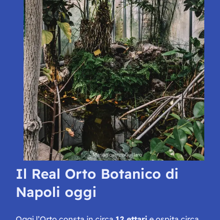
Il Real Orto Botanico di
Napoli oggi
Oggi l’Orto consta in circa
12 ettari
e ospita circa