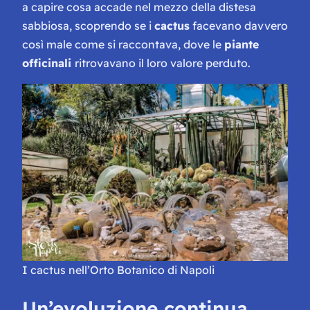
a capire cosa accade nel mezzo della distesa
sabbiosa, scoprendo se i
cactus
facevano davvero
così male come si raccontava, dove le
piante
officinali
ritrovavano il loro valore perduto.
I cactus nell’Orto Botanico di Napoli
Un’evoluzione continua