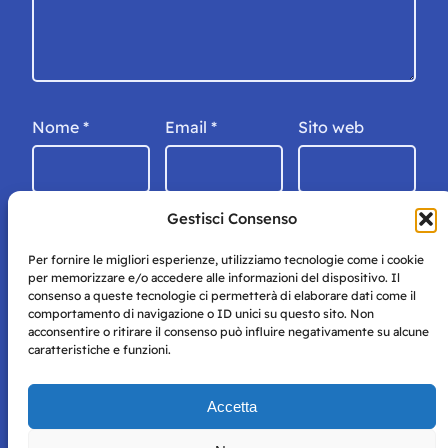
Nome
*
Email
*
Sito web
Gestisci Consenso
Per fornire le migliori esperienze, utilizziamo tecnologie come i cookie
per memorizzare e/o accedere alle informazioni del dispositivo. Il
consenso a queste tecnologie ci permetterà di elaborare dati come il
comportamento di navigazione o ID unici su questo sito. Non
acconsentire o ritirare il consenso può influire negativamente su alcune
caratteristiche e funzioni.
Storie di Napoli è una testata registrata presso il tribunale di
Accetta
Napoli con autorizzazione numero 38 del 25/9/2019.
Tutte le immagini e i contenuti su questo sito sono forniti