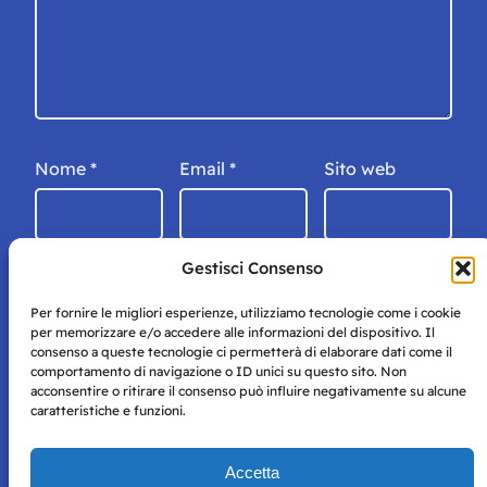
Nome
*
Email
*
Sito web
Gestisci Consenso
Per fornire le migliori esperienze, utilizziamo tecnologie come i cookie
per memorizzare e/o accedere alle informazioni del dispositivo. Il
consenso a queste tecnologie ci permetterà di elaborare dati come il
comportamento di navigazione o ID unici su questo sito. Non
acconsentire o ritirare il consenso può influire negativamente su alcune
caratteristiche e funzioni.
Storie di Napoli è una testata registrata presso il tribunale di
Accetta
Napoli con autorizzazione numero 38 del 25/9/2019.