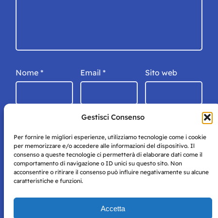
Nome
*
Email
*
Sito web
Gestisci Consenso
Per fornire le migliori esperienze, utilizziamo tecnologie come i cookie
per memorizzare e/o accedere alle informazioni del dispositivo. Il
consenso a queste tecnologie ci permetterà di elaborare dati come il
comportamento di navigazione o ID unici su questo sito. Non
acconsentire o ritirare il consenso può influire negativamente su alcune
caratteristiche e funzioni.
Storie di Napoli è una testata registrata presso il tribunale di
Accetta
Napoli con autorizzazione numero 38 del 25/9/2019.